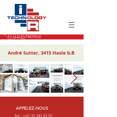
FILM D'ENTREPRISE
André Sutter, 3415 Hasle b.B
APPELEZ-NOUS
Tel.:
+41 32 341 91 01