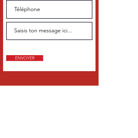
ENVOYER
PLUS DE 20 ANS D'EXPÉRIENCE
Notre activité principale est la vente,
le montage et le service de cabines/
fours à peinture pour l’industrie de
l’automobile, de la construction