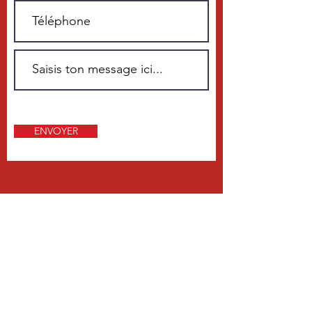
ENVOYER
PLUS DE 20 ANS D'EXPÉRIENCE
Notre activité principale est la vente,
le montage et le service de cabines/
fours à peinture pour l’industrie de
l’automobile, de la construction