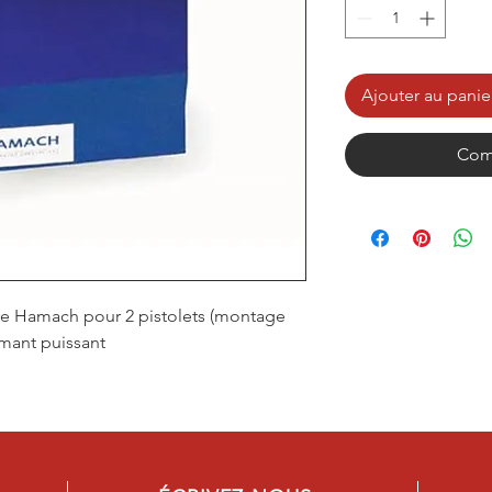
Ajouter au panie
Com
ure Hamach pour 2 pistolets (montage
imant puissant