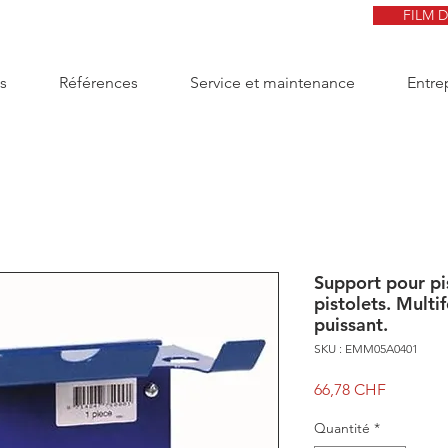
FILM 
s
Références
Service et maintenance
Entre
Support pour pi
pistolets. Multi
puissant.
SKU : EMM05A0401
Prix
66,78 CHF
Quantité
*