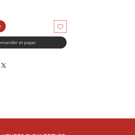
r
mander et payer